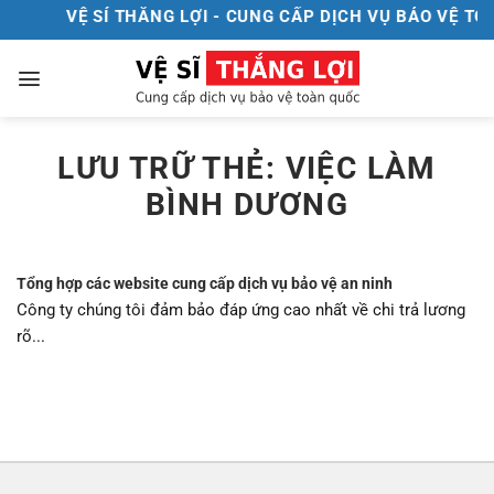
Chuyển
VỆ SÍ THẮNG LỢI - CUNG CẤP DỊCH VỤ BẢO VỆ TOÀ
đến
nội
dung
LƯU TRỮ THẺ:
VIỆC LÀM
BÌNH DƯƠNG
Tổng hợp các website cung cấp dịch vụ bảo vệ an ninh
Công ty chúng tôi đảm bảo đáp ứng cao nhất về chi trả lương
rõ...