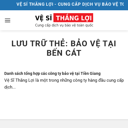
Chuyển
VỆ SÍ THẮNG LỢI - CUNG CẤP DỊCH VỤ BẢO VỆ TOÀ
đến
nội
dung
LƯU TRỮ THẺ:
BẢO VỆ TẠI
BẾN CÁT
Danh sách tổng hợp các công ty bảo vệ tại Tiền Giang
Vệ Sĩ Thắng Lợi là một trong những công ty hàng đầu cung cấp
dịch...