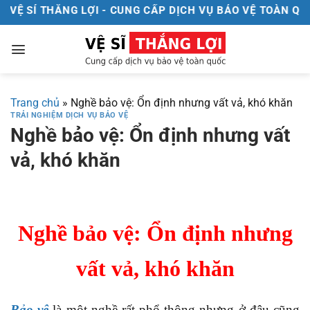
Chuyển
VỆ SÍ THẮNG LỢI - CUNG CẤP DỊCH VỤ BẢO VỆ TOÀN QUỐ
đến
nội
dung
Trang chủ
»
Nghề bảo vệ: Ổn định nhưng vất vả, khó khăn
TRẢI NGHIỆM DỊCH VỤ BẢO VỆ
Nghề bảo vệ: Ổn định nhưng vất
vả, khó khăn
Nghề bảo vệ: Ổn định nhưng
vất vả, khó khăn
Bảo vệ
là một nghề rất phổ thông nhưng ở đâu cũng