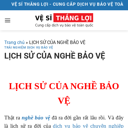
Chuyển
VỆ SÍ THẮNG LỢI - CUNG CẤP DỊCH VỤ BẢO VỆ TOÀN Q
đến
nội
dung
Trang chủ
»
LỊCH SỬ CỦA NGHỀ BẢO VỆ
TRẢI NGHIỆM DỊCH VỤ BẢO VỆ
LỊCH SỬ CỦA NGHỀ BẢO VỆ
LỊCH SỬ CỦA NGHỀ BẢO
VỆ
Thật ra
nghề bảo vệ
đã ra đời gần rất lâu rồi. Và đây
là lịch sử ra đời của
dịch vụ bảo vệ chuyên nghiệp