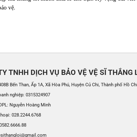
bảo vệ.
Y TNHH DỊCH VỤ BẢO VỆ VỆ SĨ THẮNG 
 408B Bến Than, Ấp 1A, Xã Hòa Phú, Huyện Củ Chi, Thành phố Hồ Ch
oanh nghiệp: 0315324907
DPL: Nguyễn Hoàng Minh
thoại: 028.2244.6768
 0582.6666.88
esithangloi@gmail.com