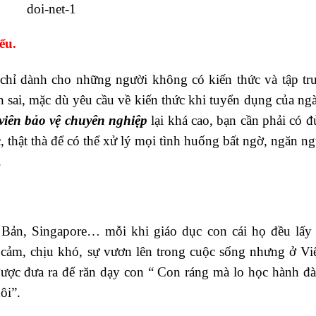
ểu.
chỉ dành cho những người không có kiến thức và tập t
sai, mặc dù yêu cầu về kiến thức khi tuyển dụng của ng
viên bảo vệ chuyên nghiệp
lại khá cao, bạn cần phải có đ
 thật thà để có thể xử lý mọi tình huống bất ngờ, ngăn ng
.
 Bản, Singapore… mỗi khi giáo dục con cái họ đều lấ
 cảm, chịu khó, sự vươn lên trong cuộc sống nhưng ở Vi
được đưa ra để răn dạy con “ Con ráng mà lo học hành đ
ôi”.