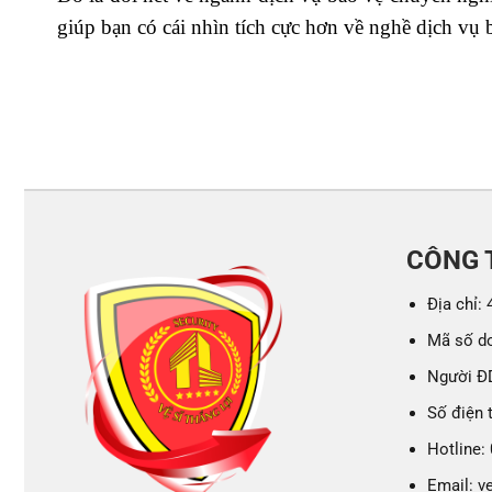
giúp bạn có cái nhìn tích cực hơn về nghề dịch vụ 
CÔNG T
Địa chỉ:
Mã số d
Người Đ
Số điện 
Hotline:
Email: v