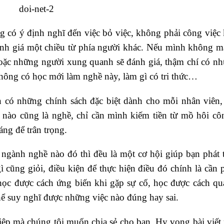
g có ý định nghĩ đến việc bỏ việc, không phải công việc 
ánh giá một chiều từ phía người khác. Nếu mình không m
hoặc những người xung quanh sẽ đánh giá, thậm chí có n
không có học mới làm nghề này, làm gì có tri thức…
 có những chính sách đặc biệt dành cho mỗi nhân viên
 nào cũng là nghề, chỉ cần mình kiếm tiền từ mồ hôi cô
áng để trân trọng.
ngành nghề nào đó thì đều là một cơ hội giúp bạn phát t
gì cũng giỏi, điều kiện để thực hiện điều đó chính là cần 
 học được cách ứng biến khi gặp sự cố, học được cách qu
thể suy nghĩ được những việc nào đúng hay sai.
iệp mà chúng tôi muốn chia sẻ cho bạn. Hy vọng bài viết 