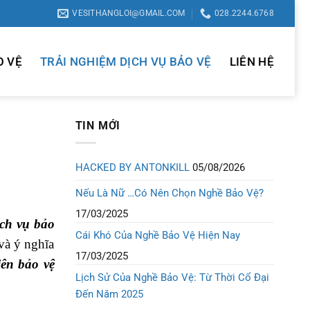
VESITHANGLOI@GMAIL.COM
028.2244.6768
O VỆ
TRẢI NGHIỆM DỊCH VỤ BẢO VỆ
LIÊN HỆ
TIN MỚI
HACKED BY ANTONKILL
05/08/2026
Nếu Là Nữ …Có Nên Chọn Nghề Bảo Vệ?
17/03/2025
ịch vụ bảo
Cái Khó Của Nghề Bảo Vệ Hiện Nay
và ý nghĩa
17/03/2025
ên bảo vệ
Lịch Sử Của Nghề Bảo Vệ: Từ Thời Cổ Đại
Đến Năm 2025