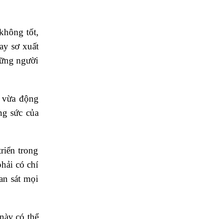
không tốt,
ay sơ xuất
hững người
, vừa động
ng sức của
riển trong
phải có chí
an sát mọi
này có thể