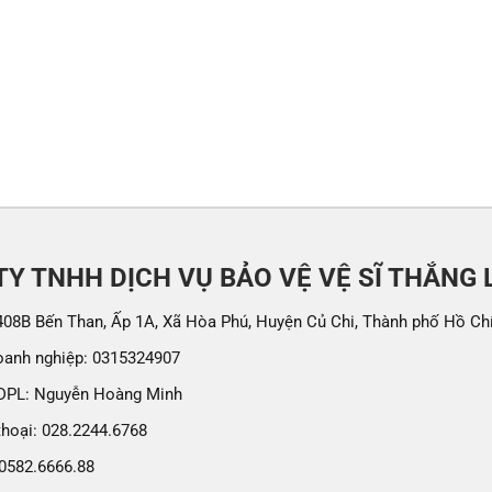
Y TNHH DỊCH VỤ BẢO VỆ VỆ SĨ THẮNG 
 408B Bến Than, Ấp 1A, Xã Hòa Phú, Huyện Củ Chi, Thành phố Hồ Ch
oanh nghiệp: 0315324907
DPL: Nguyễn Hoàng Minh
thoại: 028.2244.6768
 0582.6666.88