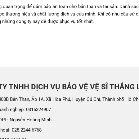
cùng quan trọng để đảm bảo an toàn cho bản thân và tài sản. Danh sá
ược thương hiệu và chất lượng dịch vụ của mình. Khi có nhu cầu sử d
 những công ty này để được phục vụ tốt nhất.
Y TNHH DỊCH VỤ BẢO VỆ VỆ SĨ THẮNG 
 408B Bến Than, Ấp 1A, Xã Hòa Phú, Huyện Củ Chi, Thành phố Hồ Ch
oanh nghiệp: 0315324907
DPL: Nguyễn Hoàng Minh
thoại: 028.2244.6768