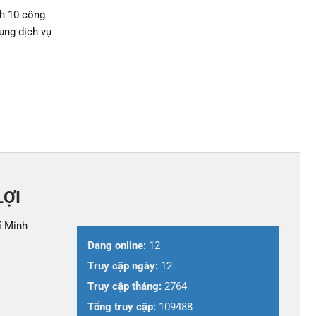
ch 10 công
ụng dịch vụ
LỢI
í Minh
Đang online:
12
Truy cập ngày:
12
Truy cập tháng:
2764
Tổng truy cập:
109488