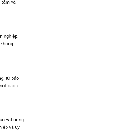
n tâm và
n nghiệp,
m không
g, từ bảo
 một cách
ân vật công
hiệp và uy