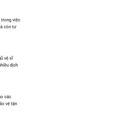
 trong việc
mà còn tư
ũ vệ sĩ
hiều dịch
ho các
ảo vệ tận